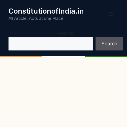
Skip
ConstitutionofIndia.in
to
Menu
content
All Article, Acts at one Place
Search
Search