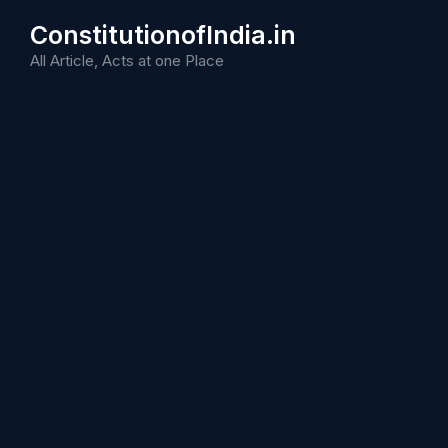
Skip
ConstitutionofIndia.in
to
content
All Article, Acts at one Place