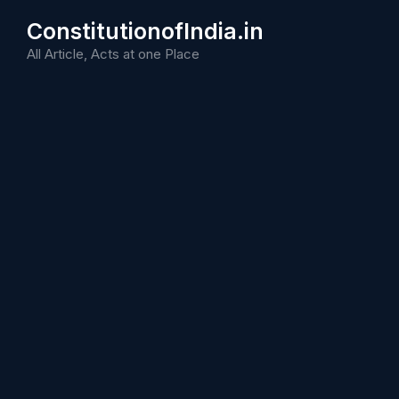
Skip
ConstitutionofIndia.in
to
content
All Article, Acts at one Place