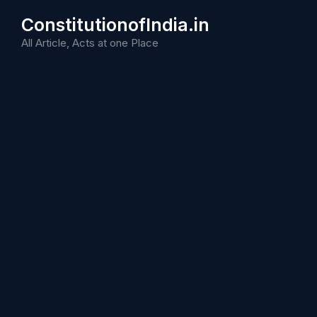
Skip
ConstitutionofIndia.in
to
content
All Article, Acts at one Place