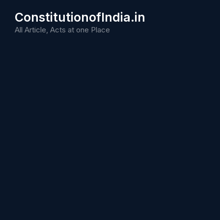
Skip
ConstitutionofIndia.in
to
content
All Article, Acts at one Place