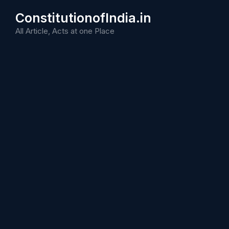
Skip
ConstitutionofIndia.in
to
content
All Article, Acts at one Place