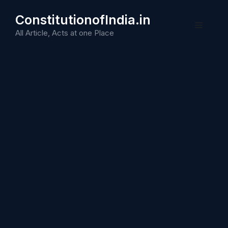
Skip
ConstitutionofIndia.in
to
Menu
content
All Article, Acts at one Place