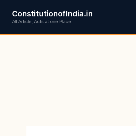
Skip
to
ConstitutionofIndia.in
content
All Article, Acts at one Place