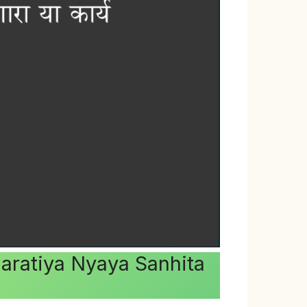
र्यBharatiya Nyaya Sanhita