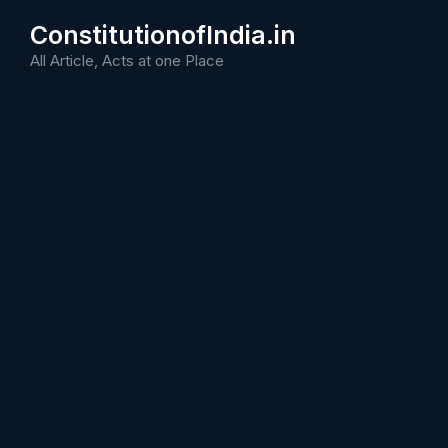
Skip
ConstitutionofIndia.in
to
content
All Article, Acts at one Place