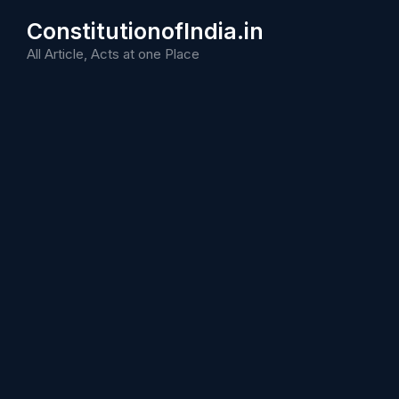
Skip
ConstitutionofIndia.in
to
content
All Article, Acts at one Place