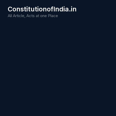
Skip
ConstitutionofIndia.in
to
content
All Article, Acts at one Place