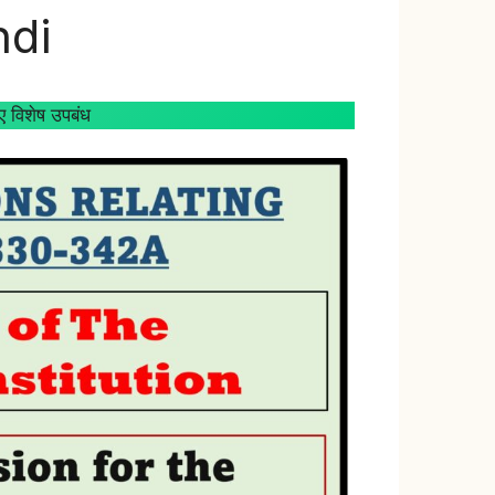
ndi
 विशेष उपबंध