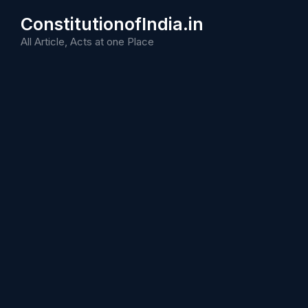
Skip
ConstitutionofIndia.in
to
content
All Article, Acts at one Place