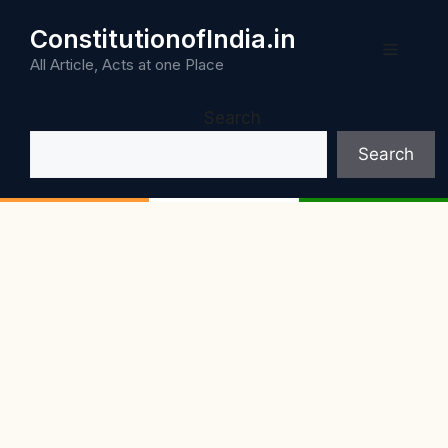
Skip
ConstitutionofIndia.in
to
Menu
content
All Article, Acts at one Place
Search
Search