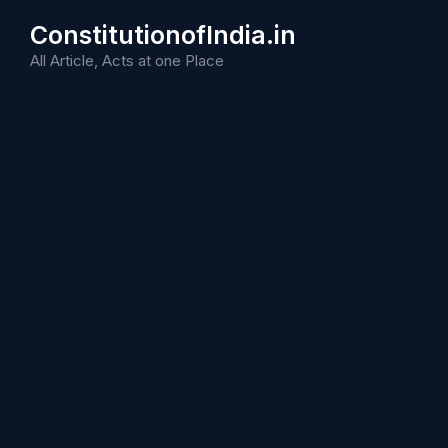
Skip
ConstitutionofIndia.in
to
content
All Article, Acts at one Place