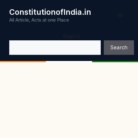
Skip
ConstitutionofIndia.in
to
Menu
content
All Article, Acts at one Place
Search
Search